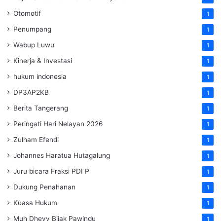
Otomotif
1
Penumpang
1
Wabup Luwu
1
Kinerja & Investasi
1
hukum indonesia
1
DP3AP2KB
1
Berita Tangerang
1
Peringati Hari Nelayan 2026
1
Zulham Efendi
1
Johannes Haratua Hutagalung
1
Juru bicara Fraksi PDI P
1
Dukung Penahanan
1
Kuasa Hukum
1
Muh Dhevy Bijak Pawindu
1