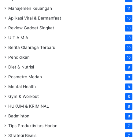
Manajemen Keuangan
11
Aplikasi Viral & Bermanfaat
10
Review Gadget Singkat
10
U T A M A
10
Berita Olahraga Terbaru
10
Pendidikan
10
Diet & Nutrisi
9
Posmetro Medan
8
Mental Health
8
Gym & Workout
8
HUKUM & KRIMINAL
8
Badminton
8
Tips Produktivitas Harian
7
Strategi Bisnis
7