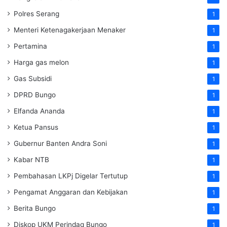
Polres Serang
1
Menteri Ketenagakerjaan
Menaker
1
Pertamina
1
Harga gas melon
1
Gas Subsidi
1
DPRD Bungo
1
Elfanda Ananda
1
Ketua Pansus
1
Gubernur Banten Andra Soni
1
Kabar NTB
1
Pembahasan LKPj Digelar Tertutup
1
Pengamat Anggaran dan Kebijakan
1
Berita Bungo
1
Diskop UKM Perindag Bungo
1