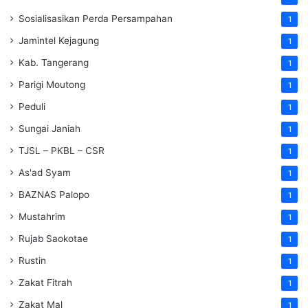
Sosialisasikan Perda Persampahan
1
Jamintel Kejagung
1
Kab. Tangerang
1
Parigi Moutong
1
Peduli
1
Sungai Janiah
1
TJSL – PKBL – CSR
1
As'ad Syam
1
BAZNAS Palopo
1
Mustahrim
1
Rujab Saokotae
1
Rustin
1
Zakat Fitrah
1
Zakat Mal
1