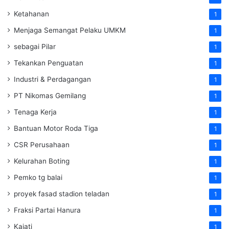
Ketahanan
1
Menjaga Semangat Pelaku UMKM
1
sebagai Pilar
1
Tekankan Penguatan
1
Industri & Perdagangan
1
PT Nikomas Gemilang
1
Tenaga Kerja
1
Bantuan Motor Roda Tiga
1
CSR Perusahaan
1
Kelurahan Boting
1
Pemko tg balai
1
proyek fasad stadion teladan
1
Fraksi Partai Hanura
1
Kajati
1