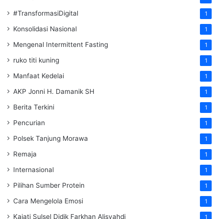
#TransformasiDigital
1
Konsolidasi Nasional
1
Mengenal Intermittent Fasting
1
ruko titi kuning
1
Manfaat Kedelai
1
AKP Jonni H. Damanik SH
1
Berita Terkini
1
Pencurian
1
Polsek Tanjung Morawa
1
Remaja
1
Internasional
1
Pilihan Sumber Protein
1
Cara Mengelola Emosi
1
Kajati Sulsel Didik Farkhan Alisyahdi
1