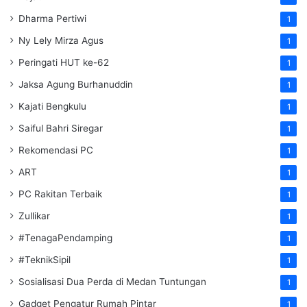
Dharma Pertiwi
1
Ny Lely Mirza Agus
1
Peringati HUT ke-62
1
Jaksa Agung Burhanuddin
1
Kajati Bengkulu
1
Saiful Bahri Siregar
1
Rekomendasi PC
1
ART
1
PC Rakitan Terbaik
1
Zullikar
1
#TenagaPendamping
1
#TeknikSipil
1
Sosialisasi Dua Perda di Medan Tuntungan
1
Gadget Pengatur Rumah Pintar
1