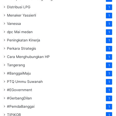
Distribusi LPG
1
Menaker Yassierli
1
Vanessa
1
dpc Mai medan
1
Peningkatan Kinerja
1
Perkara Strategis
1
Cara Menghubungkan HP
1
Tangerang
1
#BanggaiMaju
1
PTQ Ummu Suwanah
1
#EGovernment
1
#GerbangDilan
1
#PemdaBanggai
1
TIPIKOR
1