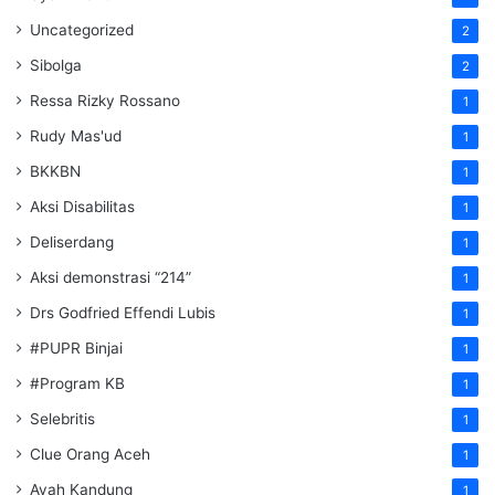
Uncategorized
2
Sibolga
2
Ressa Rizky Rossano
1
Rudy Mas'ud
1
BKKBN
1
Aksi Disabilitas
1
Deliserdang
1
Aksi demonstrasi “214”
1
Drs Godfried Effendi Lubis
1
#PUPR Binjai
1
#Program KB
1
Selebritis
1
Clue Orang Aceh
1
Ayah Kandung
1