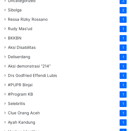
Uncategorized
2
Sibolga
2
Ressa Rizky Rossano
1
Rudy Mas'ud
1
BKKBN
1
Aksi Disabilitas
1
Deliserdang
1
Aksi demonstrasi “214”
1
Drs Godfried Effendi Lubis
1
#PUPR Binjai
1
#Program KB
1
Selebritis
1
Clue Orang Aceh
1
Ayah Kandung
1