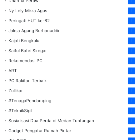
Dharma Pertiwi
1
Ny Lely Mirza Agus
1
Peringati HUT ke-62
1
Jaksa Agung Burhanuddin
1
Kajati Bengkulu
1
Saiful Bahri Siregar
1
Rekomendasi PC
1
ART
1
PC Rakitan Terbaik
1
Zullikar
1
#TenagaPendamping
1
#TeknikSipil
1
Sosialisasi Dua Perda di Medan Tuntungan
1
Gadget Pengatur Rumah Pintar
1