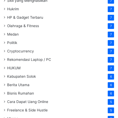
Skill yang Menghasilkan
7
Hukrim
7
HP & Gadget Terbaru
7
Olahraga & Fitness
7
Medan
7
Politik
7
Cryptocurrency
7
Rekomendasi Laptop / PC
7
HUKUM
7
Kabupaten Solok
6
Berita Utama
6
Bisnis Rumahan
6
Cara Dapat Uang Online
5
Freelance & Side Hustle
5