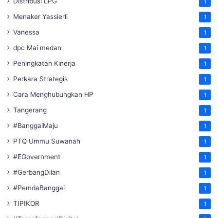
Distribusi LPG
1
Menaker Yassierli
1
Vanessa
1
dpc Mai medan
1
Peningkatan Kinerja
1
Perkara Strategis
1
Cara Menghubungkan HP
1
Tangerang
1
#BanggaiMaju
1
PTQ Ummu Suwanah
1
#EGovernment
1
#GerbangDilan
1
#PemdaBanggai
1
TIPIKOR
1