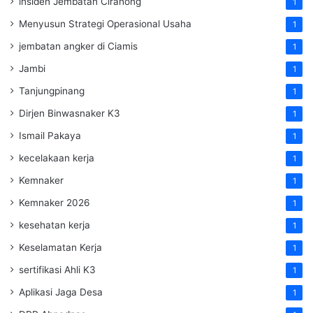
insiden Jembatan Cirahong
1
Menyusun Strategi Operasional Usaha
1
jembatan angker di Ciamis
1
Jambi
1
Tanjungpinang
1
Dirjen Binwasnaker K3
1
Ismail Pakaya
1
kecelakaan kerja
1
Kemnaker
1
Kemnaker 2026
1
kesehatan kerja
1
Keselamatan Kerja
1
sertifikasi Ahli K3
1
Aplikasi Jaga Desa
1