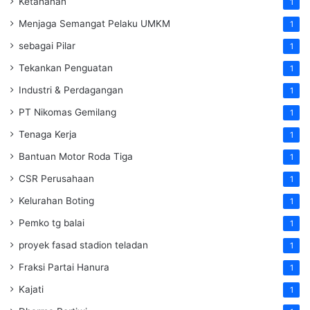
Ketahanan
1
Menjaga Semangat Pelaku UMKM
1
sebagai Pilar
1
Tekankan Penguatan
1
Industri & Perdagangan
1
PT Nikomas Gemilang
1
Tenaga Kerja
1
Bantuan Motor Roda Tiga
1
CSR Perusahaan
1
Kelurahan Boting
1
Pemko tg balai
1
proyek fasad stadion teladan
1
Fraksi Partai Hanura
1
Kajati
1