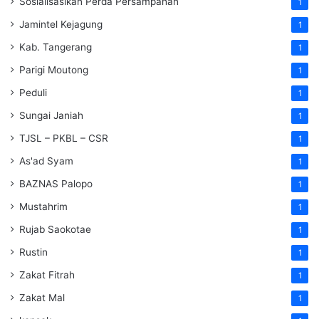
Sosialisasikan Perda Persampahan
1
Jamintel Kejagung
1
Kab. Tangerang
1
Parigi Moutong
1
Peduli
1
Sungai Janiah
1
TJSL – PKBL – CSR
1
As'ad Syam
1
BAZNAS Palopo
1
Mustahrim
1
Rujab Saokotae
1
Rustin
1
Zakat Fitrah
1
Zakat Mal
1