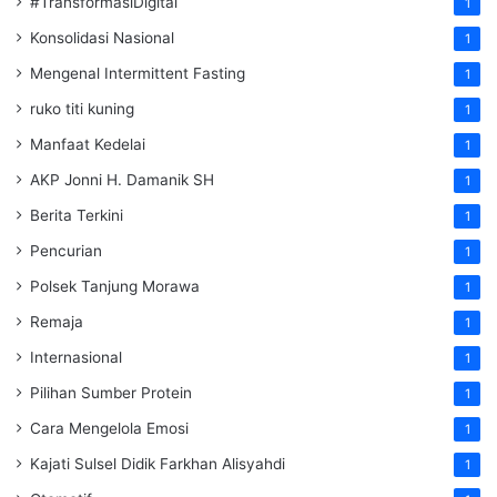
#TransformasiDigital
1
Konsolidasi Nasional
1
Mengenal Intermittent Fasting
1
ruko titi kuning
1
Manfaat Kedelai
1
AKP Jonni H. Damanik SH
1
Berita Terkini
1
Pencurian
1
Polsek Tanjung Morawa
1
Remaja
1
Internasional
1
Pilihan Sumber Protein
1
Cara Mengelola Emosi
1
Kajati Sulsel Didik Farkhan Alisyahdi
1