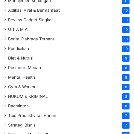
Manajemen Keuangan
11
Aplikasi Viral & Bermanfaat
10
Review Gadget Singkat
10
U T A M A
10
Berita Olahraga Terbaru
10
Pendidikan
10
Diet & Nutrisi
9
Posmetro Medan
8
Mental Health
8
Gym & Workout
8
HUKUM & KRIMINAL
8
Badminton
8
Tips Produktivitas Harian
7
Strategi Bisnis
7