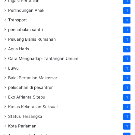
Irigasi Pertanian
1
Perlindungan Anak
1
Transport
1
pencabulan santri
1
Peluang Bisnis Rumahan
1
Agus Haris
1
Cara Menghadapi Tantangan Umum
1
Luwu
1
Balai Pertanian Makassar
1
pelecehan di pesantren
1
Eko Afrianta Sitepu
1
Kasus Kekerasan Seksual
1
Status Tersangka
1
Kota Pariaman
1