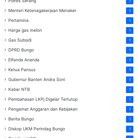
Polres Serang
1
Menteri Ketenagakerjaan
Menaker
1
Pertamina
1
Harga gas melon
1
Gas Subsidi
1
DPRD Bungo
1
Elfanda Ananda
1
Ketua Pansus
1
Gubernur Banten Andra Soni
1
Kabar NTB
1
Pembahasan LKPj Digelar Tertutup
1
Pengamat Anggaran dan Kebijakan
1
Berita Bungo
1
Diskop UKM Perindag Bungo
1