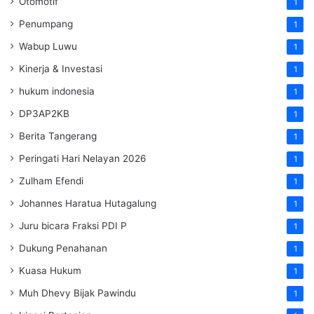
Otomotif
1
Penumpang
1
Wabup Luwu
1
Kinerja & Investasi
1
hukum indonesia
1
DP3AP2KB
1
Berita Tangerang
1
Peringati Hari Nelayan 2026
1
Zulham Efendi
1
Johannes Haratua Hutagalung
1
Juru bicara Fraksi PDI P
1
Dukung Penahanan
1
Kuasa Hukum
1
Muh Dhevy Bijak Pawindu
1